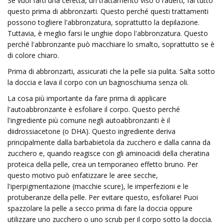
Se vuoi farti una ceretta, un trattamento viso o raderti, fai tutto
questo prima di abbronzarti. Questo perché questi trattamenti
possono togliere l'abbronzatura, soprattutto la depilazione.
Tuttavia, è meglio farsi le unghie dopo l'abbronzatura. Questo
perché l'abbronzante può macchiare lo smalto, soprattutto se è
di colore chiaro.
Prima di abbronzarti, assicurati che la pelle sia pulita. Salta sotto
la doccia e lava il corpo con un bagnoschiuma senza oli.
La cosa più importante da fare prima di applicare
l'autoabbronzante è esfoliare il corpo. Questo perché
l'ingrediente più comune negli autoabbronzanti è il
diidrossiacetone (o DHA). Questo ingrediente deriva
principalmente dalla barbabietola da zucchero e dalla canna da
zucchero e, quando reagisce con gli aminoacidi della cheratina
proteica della pelle, crea un temporaneo effetto bruno. Per
questo motivo può enfatizzare le aree secche,
l'iperpigmentazione (macchie scure), le imperfezioni e le
protuberanze della pelle. Per evitare questo, esfoliare! Puoi
spazzolare la pelle a secco prima di fare la doccia oppure
utilizzare uno zucchero o uno scrub per il corpo sotto la doccia.