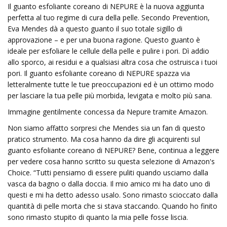
Il guanto esfoliante coreano di NEPURE è la nuova aggiunta
perfetta al tuo regime di cura della pelle. Secondo Prevention,
Eva Mendes dà a questo guanto il suo totale sigillo di
approvazione – e per una buona ragione. Questo guanto è
ideale per esfoliare le cellule della pelle e pulire i pori. Dì addio
allo sporco, ai residui e a qualsiasi altra cosa che ostruisca i tuoi
pori. Il guanto esfoliante coreano di NEPURE spazza via
letteralmente tutte le tue preoccupazioni ed è un ottimo modo
per lasciare la tua pelle più morbida, levigata e molto più sana.
Immagine gentilmente concessa da Nepure tramite Amazon.
Non siamo affatto sorpresi che Mendes sia un fan di questo
pratico strumento. Ma cosa hanno da dire gli acquirenti sul
guanto esfoliante coreano di NEPURE? Bene, continua a leggere
per vedere cosa hanno scritto su questa selezione di Amazon's
Choice. “Tutti pensiamo di essere puliti quando usciamo dalla
vasca da bagno o dalla doccia. Il mio amico mi ha dato uno di
questi e mi ha detto adesso usalo. Sono rimasto scioccato dalla
quantità di pelle morta che si stava staccando. Quando ho finito
sono rimasto stupito di quanto la mia pelle fosse liscia.