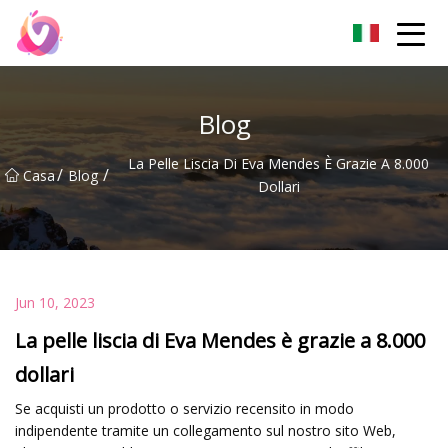
Pechino Sticky Piedi Co.,Ltd
Blog
La Pelle Liscia Di Eva Mendes È Grazie A 8.000
/
/
Casa
Blog
Dollari
Jun 10, 2023
La pelle liscia di Eva Mendes è grazie a 8.000
dollari
Se acquisti un prodotto o servizio recensito in modo
indipendente tramite un collegamento sul nostro sito Web,