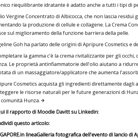
tonico riequilibrante idratante è adatto anche a tutti i tipi di 
lio Vergine Concentrato di Albicocca, che non lascia residui g
entando la produzione di cellule e collagene. La Crema Con
sce sul miglioramento della funzione barriera della pelle.
eline Goh ha parlato delle origini di Apripure Cosmetics e de
ompletare la gamma c'è la crema rivitalizzante per gli occhi, 
za. Le proprietà antinfiammatorie dell'olio aiutano a ridurre
otata di un massaggiatore/applicatore che aumenta l'assorb
ipure Cosmetics acquista gli ingredienti direttamente dagli a
teggere le risorse naturali per le future generazioni di Hunza
a comunità Hunza. ✈
ui il rapporto di Moodie Davitt su Linkedin:
dividi questo articolo:
NGAPORE.
in linea
Galleria fotografica dell'evento di lancio d