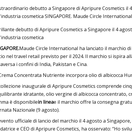
straordinario debutto a Singapore di Apripure Cosmetics il 4 
l'industria cosmetica SINGAPORE. Maude Circle International 
3
Aug 26, 2023
brillante debutto di Apripure Cosmetics a Singapore il 4 agos
ori guanti esfolianti nel 2023
10 scarponi da trekk
l'industria cosmetica
e recensiti)
famiglia, scontati fi
NGAPORE.
Maude Circle International ha lanciato il marchio d
cio nel travel retail previsto per il 2024. Il marchio si ispira
raversa i confini di India, Pakistan e Cina.
Crema Concentrata Nutriente incorpora olio di albicocca Hunza
collezione inaugurale di Apripure Cosmetics comprende cinq
quilibrante idratante, olio vergine di albicocca concentrato, 
ma è disponibile
in linea
e il marchio offre la consegna gratu
rnata Nazionale (9 agosto).
’evento ufficiale di lancio del marchio il 4 agosto a Singapor
datrice e CEO di Apripure Cosmetics, ha osservato: “Ho svilup