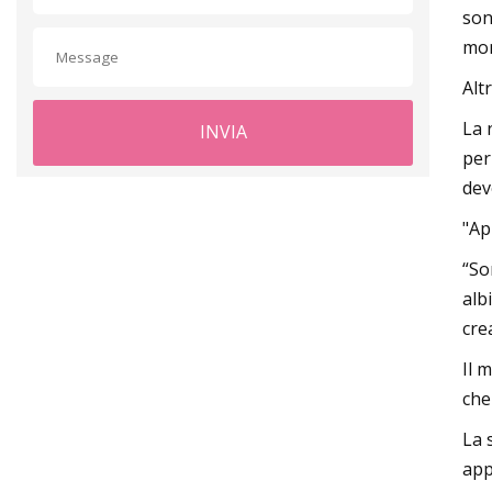
son
mon
Alt
La 
INVIA
per
dev
"Ap
“So
alb
cre
Il 
che
La 
appl