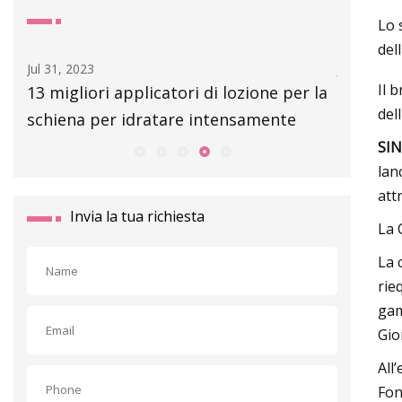
Lo 
del
Jul 31, 2023
Jul 05, 202
Il 
13 migliori applicatori di lozione per la
13 migli
del
schiena per idratare intensamente
(testati 
SI
lan
att
Invia la tua richiesta
La 
La 
rie
gam
Gio
All
Fon