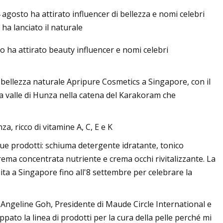
agosto ha attirato influencer di bellezza e nomi celebri
ha lanciato il naturale
to ha attirato beauty influencer e nomi celebri
ing per tutta la
no al 66%.
i bellezza naturale Apripure Cosmetics a Singapore, con il
 alla valle di Hunza nella catena del Karakoram che
, ricco di vitamine A, C, E e K
ue prodotti: schiuma detergente idratante, tonico
crema concentrata nutriente e crema occhi rivitalizzante. La
ita a Singapore fino all'8 settembre per celebrare la
e, Angeline Goh, Presidente di Maude Circle International e
pato la linea di prodotti per la cura della pelle perché mi