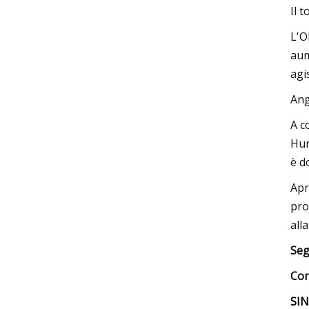
Il 
L'O
aum
agi
Ang
A c
Hun
è d
Apr
pro
all
Seg
Con
SI