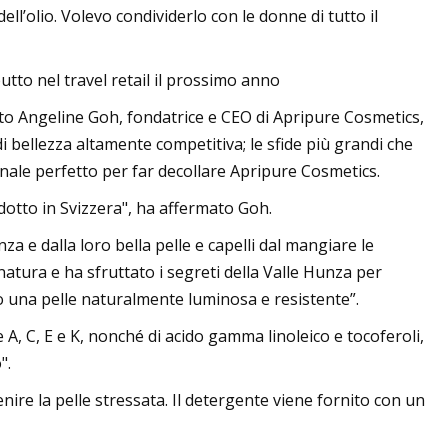
ell’olio. Volevo condividerlo con le donne di tutto il
utto nel travel retail il prossimo anno
ato Angeline Goh, fondatrice e CEO di Apripure Cosmetics,
i bellezza altamente competitiva; le sfide più grandi che
canale perfetto per far decollare Apripure Cosmetics.
tto in Svizzera", ha affermato Goh.
za e dalla loro bella pelle e capelli dal mangiare le
atura e ha sfruttato i segreti della Valle Hunza per
o una pelle naturalmente luminosa e resistente”.
e A, C, E e K, nonché di acido gamma linoleico e tocoferoli,
".
nire la pelle stressata. Il detergente viene fornito con un