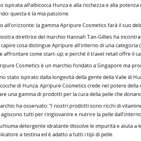
o ispirata all’albicocca Hunza e alla ricchezza e alla potenza d
do: questa è la mia passione.
ro all'orizzonte: la gamma Apripure Cosmetics farà il suo deb
nostra direttrice del marchio Hannah Tan-Gillies ha incontr
 capire cosa distingue Apripure all'interno di una categoria d
e affrontare come start-up; e perché il travel retail offre il 
ripure Cosmetics è un marchio fondato a Singapore ma prodo
no stato ispirato dalla longevità della gente della Valle di Hun
icocche di Hunza. Apripure Cosmetics crede nel potere della n
are una gamma di prodotti per la cura della pelle che donan
marchio ha osservato: "I nostri prodotti sono ricchi di vitamin
 agiscono tutti per ringiovanire e nutrire la pelle dall'interno
schiuma detergente idratante dissolve le impurità e aiuta a le
icatore a testina ed è adatto a tutti i tipi di pelle.