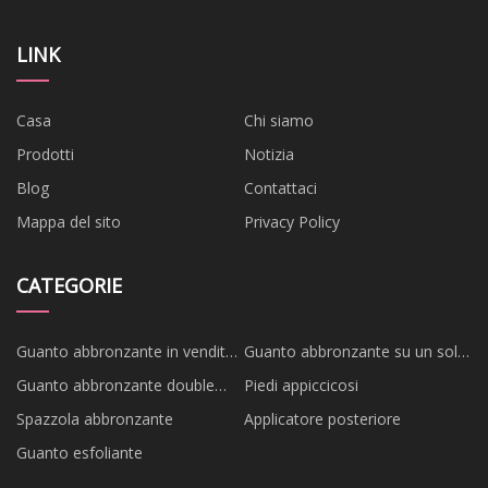
LINK
Casa
Chi siamo
Prodotti
Notizia
Blog
Contattaci
Mappa del sito
Privacy Policy
CATEGORIE
Guanto abbronzante in vendita
Guanto abbronzante su un solo
calda
lato
Guanto abbronzante double
Piedi appiccicosi
face
Spazzola abbronzante
Applicatore posteriore
Guanto esfoliante