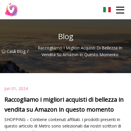
Pechino Sticky Piedi Co.,Ltd
Blog
Raccogliamo I Migliori Acquisti Di Bellezza In
/
/
Casa
Blog
Vendita Su Amazon In Questo Momento
Jun 01, 2024
Raccogliamo i migliori acquisti di bellezza in
vendita su Amazon in questo momento
SHOPPING – Contiene contenuti affiliati. I prodotti presenti in
questo articolo di Metro sono selezionati dai nostri scrittori di